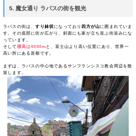
5. 魔女通り ラパスの街を観光
ラパスの街は、
すり鉢状
になっており
四方が山
に囲まれていま
す。その底部に街が広がり、斜面にも家が立ち並ぶ街並みにな
っています。
そして
標高は4000m
と、富士山より高い位置にあり、世界一
高い所にある首都です。
まずは、ラパスの中心地であるサンフランシスコ教会周辺を散
策します。