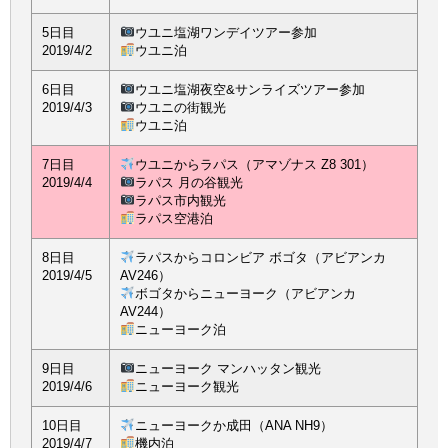
5日目
ウユニ塩湖ワンデイツアー参加
2019/4/2
ウユニ泊
6日目
ウユニ塩湖夜空&サンライズツアー参加
2019/4/3
ウユニの街観光
ウユニ泊
7日目
ウユニからラパス（アマゾナス Z8 301）
2019/4/4
ラパス 月の谷観光
ラパス市内観光
ラパス空港泊
8日目
ラパスからコロンビア ボゴタ（アビアンカ
2019/4/5
AV246）
ボゴタからニューヨーク（アビアンカ
AV244）
ニューヨーク泊
9日目
ニューヨーク マンハッタン観光
2019/4/6
ニューヨーク観光
10日目
ニューヨークか成田（ANA NH9）
2019/4/7
機内泊