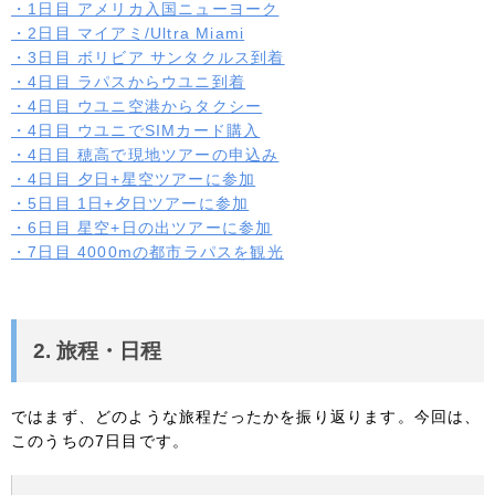
・1日目 アメリカ入国ニューヨーク
・2日目 マイアミ/Ultra Miami
・3日目 ボリビア サンタクルス到着
・4日目 ラパスからウユニ到着
・4日目 ウユニ空港からタクシー
・4日目 ウユニでSIMカード購入
・4日目 穂高で現地ツアーの申込み
・4日目 夕日+星空ツアーに参加
・5日目 1日+夕日ツアーに参加
・6日目 星空+日の出ツアーに参加
・7日目 4000mの都市ラパスを観光
2. 旅程・日程
ではまず、どのような旅程だったかを振り返ります。今回は、
このうちの7日目です。