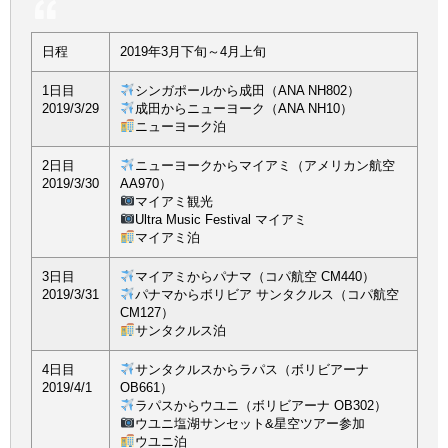
日程
2019年3月下旬～4月上旬
1日目
シンガポールから成田（ANA NH802）
2019/3/29
成田からニューヨーク（ANA NH10）
ニューヨーク泊
2日目
ニューヨークからマイアミ（アメリカン航空
2019/3/30
AA970）
マイアミ観光
Ultra Music Festival マイアミ
マイアミ泊
3日目
マイアミからパナマ（コパ航空 CM440）
2019/3/31
パナマからボリビア サンタクルス（コパ航空
CM127）
サンタクルス泊
4日目
サンタクルスからラパス（ボリビアーナ
2019/4/1
OB661）
ラパスからウユニ（ボリビアーナ OB302）
ウユニ塩湖サンセット&星空ツアー参加
ウユニ泊