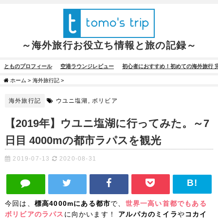
～海外旅行お役立ち情報と旅の記録～
とものプロフィール
空港ラウンジレビュー
初心者におすすめ！初めての海外旅行 
ホーム
>
海外旅行記
>
海外旅行記
ウユニ塩湖
,
ボリビア
【2019年】ウユニ塩湖に行ってみた。～7
日目 4000mの都市ラパスを観光
2019-07-13
2020-08-31
今回は、
標高4000mにある都市
で、
世界一高い首都でもある
ボリビアのラパス
に向かいます！
アルパカのミイラ
や
コカイ