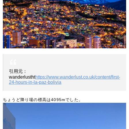
引用元：
wanderlustht
https://www.wanderlust.co.uk/content/first-
24-hours-in-la-paz-bolivia
ちょうど降り場の標高は4095mでした。