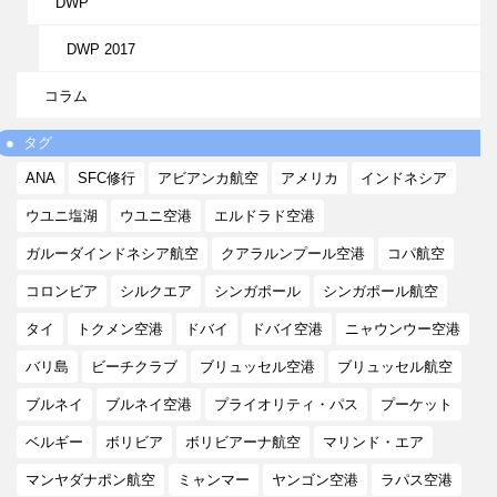
DWP
DWP 2017
コラム
タグ
ANA
SFC修行
アビアンカ航空
アメリカ
インドネシア
ウユニ塩湖
ウユニ空港
エルドラド空港
ガルーダインドネシア航空
クアラルンプール空港
コパ航空
コロンビア
シルクエア
シンガポール
シンガポール航空
タイ
トクメン空港
ドバイ
ドバイ空港
ニャウンウー空港
バリ島
ビーチクラブ
ブリュッセル空港
ブリュッセル航空
ブルネイ
ブルネイ空港
プライオリティ・パス
プーケット
ベルギー
ボリビア
ボリビアーナ航空
マリンド・エア
マンヤダナポン航空
ミャンマー
ヤンゴン空港
ラパス空港