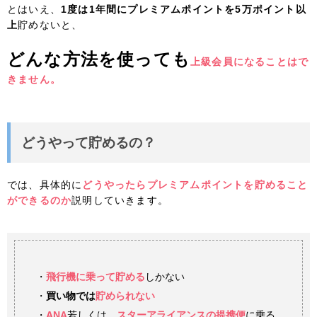
とはいえ、
1度は1年間にプレミアムポイントを5万ポイント以
上
貯めないと、
どんな方法を使っても
上級会員になることはで
きません。
どうやって貯めるの？
では、具体的に
どうやったらプレミアムポイントを貯めること
ができるのか
説明していきます。
・
飛行機に乗って貯める
しかない
・
買い物では
貯められない
・
ANA
若しくは、
スターアライアンスの提携便
に乗る