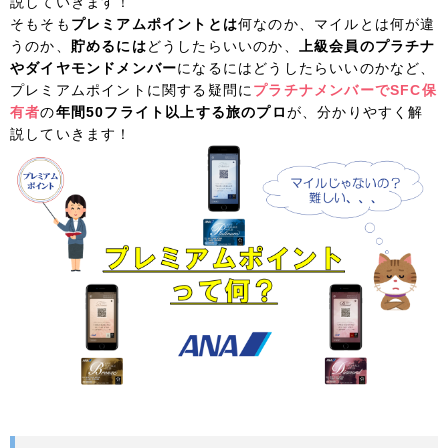
説していきます！
そもそも
プレミアムポイントとは
何なのか、マイルとは何が違
うのか、
貯めるには
どうしたらいいのか、
上級会員のプラチナ
やダイヤモンドメンバー
になるにはどうしたらいいのかなど、
プレミアムポイントに関する疑問に
プラチナメンバーでSFC保
有者
の
年間50フライト以上する旅のプロ
が、分かりやすく解
説していきます！