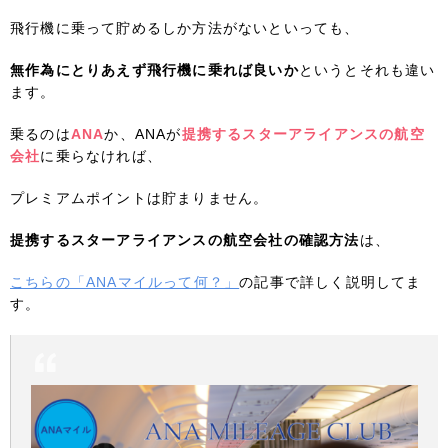
飛行機に乗って貯めるしか方法がないといっても、
無作為にとりあえず飛行機に乗れば良いか
というとそれも違い
ます。
乗るのは
ANA
か、ANAが
提携するスターアライアンスの航空
会社
に乗らなければ、
プレミアムポイントは貯まりません。
提携するスターアライアンスの航空会社の確認方法
は、
こちらの「ANAマイルって何？」
の記事で詳しく説明してま
す。