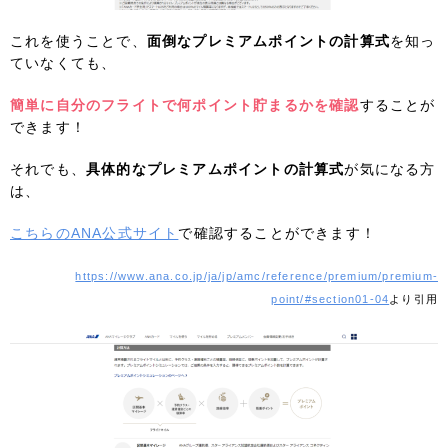
これを使うことで、
面倒なプレミアムポイントの計算式
を知っ
ていなくても、
簡単に自分のフライトで何ポイント貯まるかを確認
することが
できます！
それでも、
具体的なプレミアムポイントの計算式
が気になる方
は、
こちらのANA公式サイト
で確認することができます！
https://www.ana.co.jp/ja/jp/amc/reference/premium/premium-
point/#section01-04
より引用