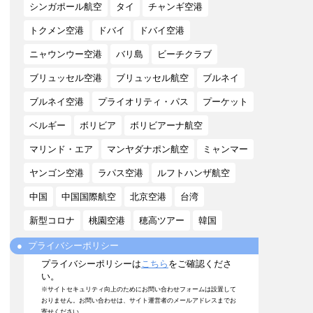
シンガポール航空
タイ
チャンギ空港
トクメン空港
ドバイ
ドバイ空港
ニャウンウー空港
バリ島
ビーチクラブ
ブリュッセル空港
ブリュッセル航空
ブルネイ
ブルネイ空港
プライオリティ・パス
プーケット
ベルギー
ボリビア
ボリビアーナ航空
マリンド・エア
マンヤダナポン航空
ミャンマー
ヤンゴン空港
ラパス空港
ルフトハンザ航空
中国
中国国際航空
北京空港
台湾
新型コロナ
桃園空港
穂高ツアー
韓国
プライバシーポリシー
プライバシーポリシーは
こちら
をご確認くださ
い。
※サイトセキュリティ向上のためにお問い合わせフォームは設置して
おりません。お問い合わせは、サイト運営者のメールアドレスまでお
寄せください。