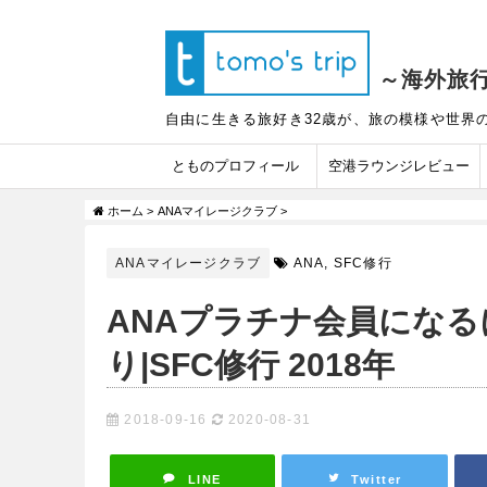
～海外旅
自由に生きる旅好き32歳が、旅の模様や世界
とものプロフィール
空港ラウンジレビュー
ホーム
>
ANAマイレージクラブ
>
ANAマイレージクラブ
ANA
,
SFC修行
ANAプラチナ会員になる
り|SFC修行 2018年
2018-09-16
2020-08-31
LINE
Twitter