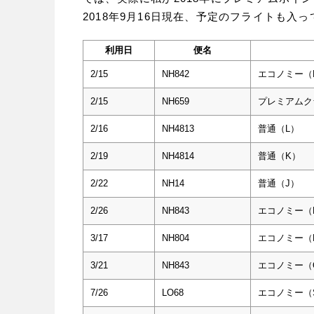
2018年9月16日現在、予定のフライトも入
利用日
便名
2/15
NH842
エコノミー（
2/15
NH659
プレミアムク
2/16
NH4813
普通（L）
2/19
NH4814
普通（K）
2/22
NH14
普通（J）
2/26
NH843
エコノミー（
3/17
NH804
エコノミー（
3/21
NH843
エコノミー（
7/26
LO68
エコノミー（