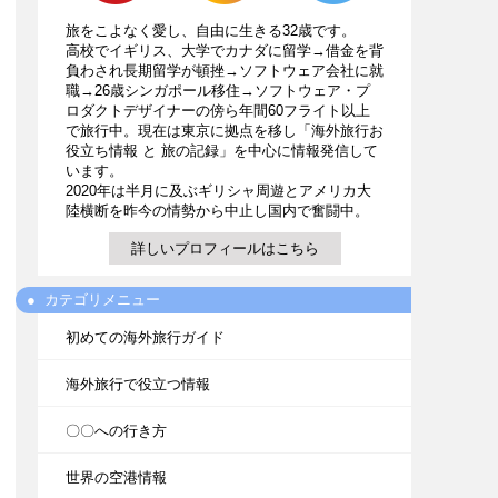
旅をこよなく愛し、自由に生きる32歳です。
高校でイギリス、大学でカナダに留学→借金を背
負わされ長期留学が頓挫→ソフトウェア会社に就
職→26歳シンガポール移住→ソフトウェア・プ
ロダクトデザイナーの傍ら年間60フライト以上
で旅行中。現在は東京に拠点を移し「海外旅行お
役立ち情報 と 旅の記録」を中心に情報発信して
います。
2020年は半月に及ぶギリシャ周遊とアメリカ大
陸横断を昨今の情勢から中止し国内で奮闘中。
詳しいプロフィールはこちら
カテゴリメニュー
初めての海外旅行ガイド
海外旅行で役立つ情報
〇〇への行き方
世界の空港情報